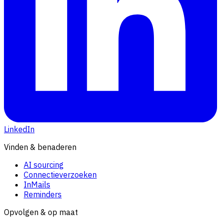
LinkedIn
Vinden & benaderen
AI sourcing
Connectieverzoeken
InMails
Reminders
Opvolgen & op maat