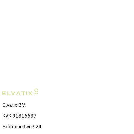
Wijzigingen
Wij behouden ons het recht voor om dit cookiebeleid te
wijzigen. De meest recente versie is altijd te vinden op
deze pagina.
Contact
Heb je vragen over ons cookiebeleid? Neem dan
contact met ons op via
support@elvatix.com
.
Elvatix B.V.
KVK 91816637
Fahrenheitweg 24