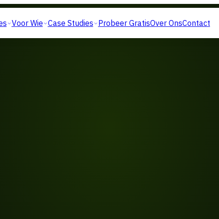
es
Voor Wie
Case Studies
Probeer Gratis
Over Ons
Contact