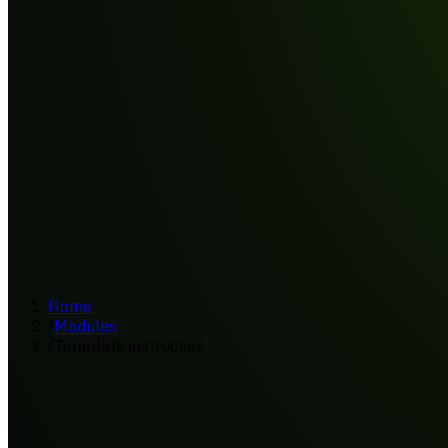
Home
/
Modules
/
Template instructies