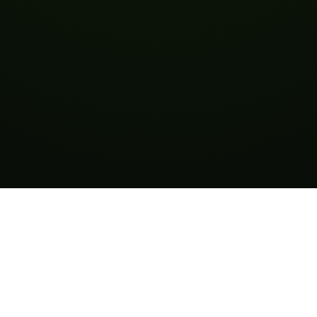
AI
mplate