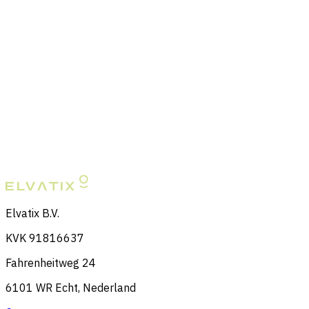
Veelgestelde vragen
Vergelijking
Recruitment statistieken
Overig
LinkedIn integratie
Algemene voorwaarden
Privacybeleid
Cookiebeleid
Elvatix B.V.
KVK 91816637
Fahrenheitweg 24
6101 WR Echt, Nederland