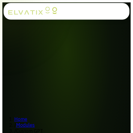
Home
/
Modules
/
Custom GPT