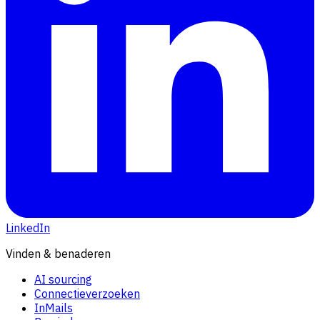
LinkedIn
Vinden & benaderen
AI sourcing
Connectieverzoeken
InMails