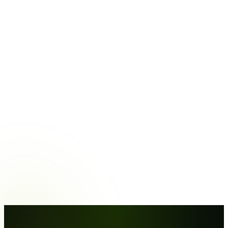
Veelgestelde vragen over prompts
en AI-gebruik
Moet ik weten hoe prompt engineering
werkt?
Wat als ik al eigen templates heb?
Hoe blijft mijn tone-of-voice herkenbaar?