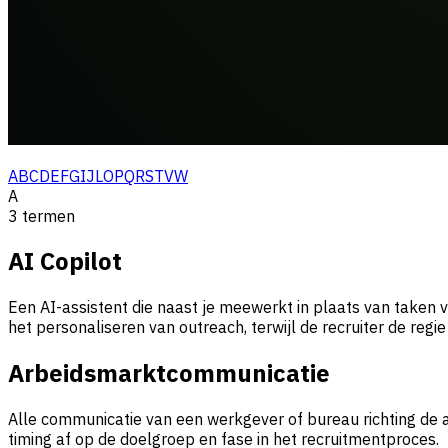
A
B
C
D
E
F
G
I
J
L
O
P
Q
R
S
T
V
W
A
3
termen
AI Copilot
Een AI-assistent die naast je meewerkt in plaats van taken vo
het personaliseren van outreach, terwijl de recruiter de regie
Arbeidsmarktcommunicatie
Alle communicatie van een werkgever of bureau richting de
timing af op de doelgroep en fase in het recruitmentproces.