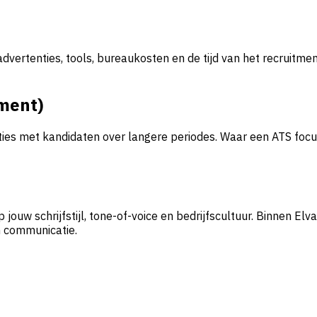
 advertenties, tools, bureaukosten en de tijd van het recruitm
ment)
es met kandidaten over langere periodes. Waar een ATS focust
jouw schrijfstijl, tone-of-voice en bedrijfscultuur. Binnen El
n communicatie.