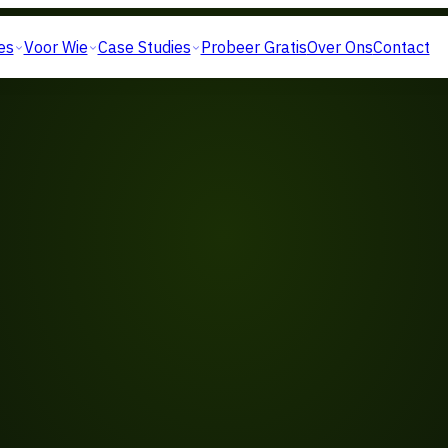
es
Voor Wie
Case Studies
Probeer Gratis
Over Ons
Contact