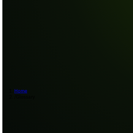
Home
/
Glossary