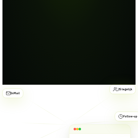
25 tegelijk
InMail
Follow-up