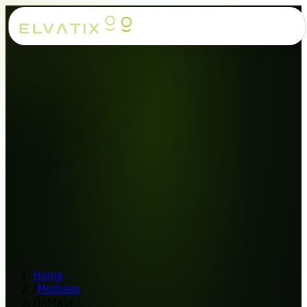
Home
/
Modules
/
InMails