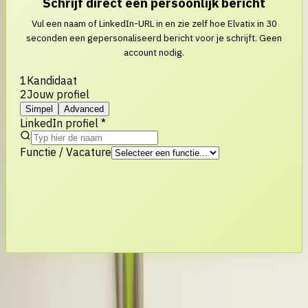
Schrijf direct een persoonlijk bericht
Vul een naam of LinkedIn-URL in en zie zelf hoe Elvatix in 30
seconden een gepersonaliseerd bericht voor je schrijft. Geen
account nodig.
1
Kandidaat
2
Jouw profiel
Simpel
Advanced
LinkedIn profiel *
Functie / Vacature