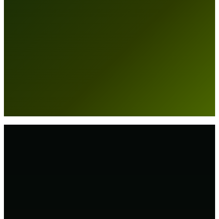
In hun eigen woorden.
4,4
gemiddeld