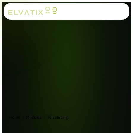
Home
/
Modules
/
AI sourcing