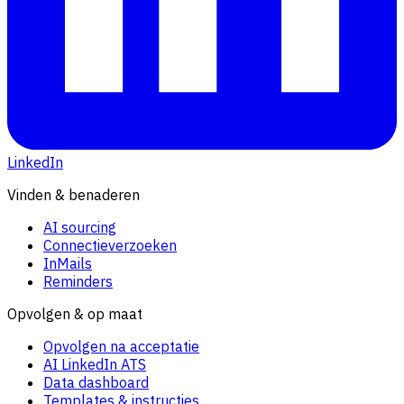
LinkedIn
Vinden & benaderen
AI sourcing
Connectieverzoeken
InMails
Reminders
Opvolgen & op maat
Opvolgen na acceptatie
AI LinkedIn ATS
Data dashboard
Templates & instructies