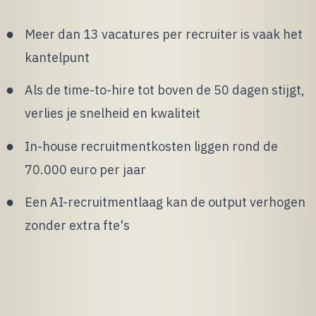
Meer dan 13 vacatures per recruiter is vaak het
kantelpunt
Als de time-to-hire tot boven de 50 dagen stijgt,
verlies je snelheid en kwaliteit
In-house recruitmentkosten liggen rond de
70.000 euro per jaar
Een AI-recruitmentlaag kan de output verhogen
zonder extra fte's
Wanneer het aannemen van een
tweede recruiter nodig is