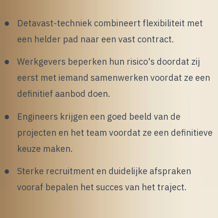
Detavast-techniek combineert flexibiliteit met
een helder pad naar een vast contract.
Werkgevers beperken hun risico's doordat zij
eerst met iemand samenwerken voordat ze een
definitief aanbod doen.
Engineers krijgen een goed beeld van de
projecten en het team voordat ze een definitieve
keuze maken.
Sterke recruitment en duidelijke afspraken
vooraf bepalen het succes van het traject.