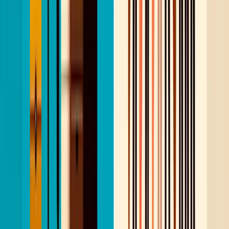
E
ffectieve LinkedIn outreach draait niet om
meer berichten sturen, maar om betere
berichten sturen. Personaliseer elk bericht, houd
het kort, volg op met waarde en meet je resultaten.
Gebruik AI als hulpmiddel om sneller te werken
zonder in te leveren op kwaliteit.
De recruiters die in 2026 het verschil maken zijn
niet degenen die het hardst werken, maar degenen
die het slimst benaderen. En dat begint bij elk
individueel bericht dat je verstuurt.
GERELATEERDE ONDERWERPEN