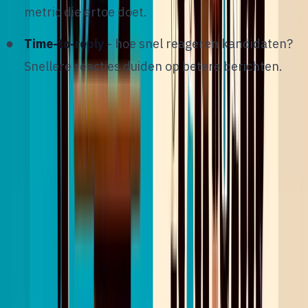
metric die ertoe doet.
Time-to-reply
- hoe snel reageren kandidaten?
Snellere reacties duiden op betere berichten.
Analyseer wekelijks welke berichten het beste
presteren. Test variaties in onderwerpregel, lengte
en tone of voice. Kleine aanpassingen kunnen grote
impact hebben.
11
/
12
De rol van AI in LinkedIn
outreach