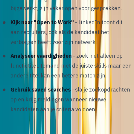
bijgewerkt, zijn vaker open voor gesprekken.
Kijk naar "Open to Work"
- LinkedIn toont dit
aan recruiters, ook als de kandidaat het
verborgen heeft voor zijn netwerk.
Analyseer vaardigheden
- zoek niet alleen op
functietitel. Iemand met de juiste skills maar een
andere titel kan een betere match zijn.
Gebruik saved searches
- sla je zoekopdrachten
op en krijg meldingen wanneer nieuwe
kandidaten aan je criteria voldoen.
5
/
12