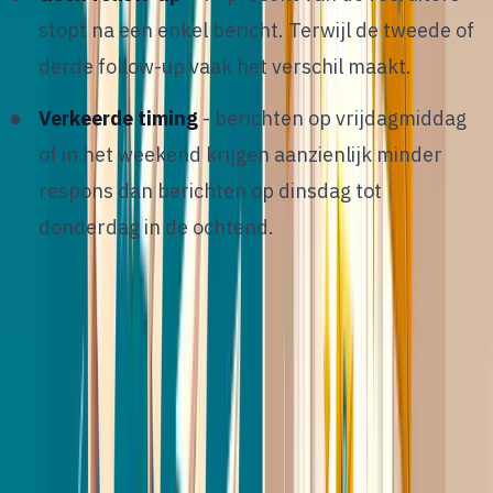
stopt na een enkel bericht. Terwijl de tweede of
derde follow-up vaak het verschil maakt.
Verkeerde timing
- berichten op vrijdagmiddag
of in het weekend krijgen aanzienlijk minder
respons dan berichten op dinsdag tot
donderdag in de ochtend.
Wist je dat?
Volgens onderzoek van Lavender.ai
worden gepersonaliseerde berichten van 50 tot
125 woorden het vaakst beantwoord. Kort,
relevant en specifiek. Dat is de formule.
3
/
12