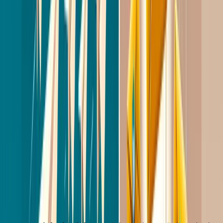
vacature en je beschikbare credits.
2
/
12
Waarom de meeste LinkedIn
berichten falen
V
oordat we ingaan op wat wel werkt, is het
nuttig om te begrijpen waarom de meeste
outreach niet werkt. Uit onderzoek van LinkedIn en
diverse recruitment-platforms komen dezelfde
patronen naar voren: