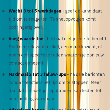
Wacht 3 tot 5 werkdagen
- geef de kandidaat
tijd om te reageren. Te snel opvolgen komt
opdringerig over.
Voeg waarde toe
- herhaal niet je eerste bericht.
Deel een relevant artikel, een marktinzicht, of
noem een specifieke reden waarom je opnieuw
contact opneemt.
Maximaal 2 tot 3 follow-ups
- na drie berichten
zonder reactie is het tijd om te stoppen. Meer
dan dat schaadt je reputatie en kan leiden tot
een melding van spam.