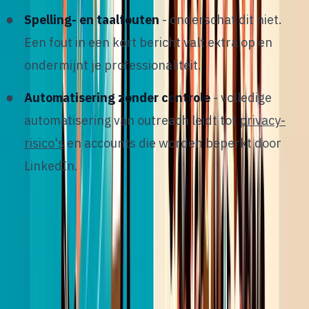
Spelling- en taalfouten
- onderschat dit niet.
Een fout in een kort bericht valt extra op en
ondermijnt je professionaliteit.
Automatisering zonder controle
- volledige
automatisering van outreach leidt tot
privacy-
risico's
en accounts die worden beperkt door
LinkedIn.
10
/
12
LinkedIn outreach meten en
verbeteren