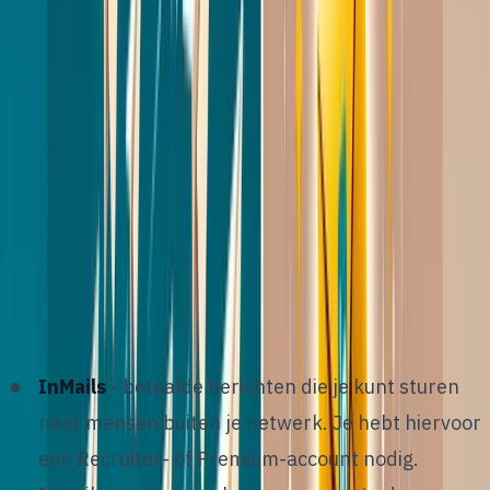
precies?
L
inkedIn outreach is het actief benaderen van
professionals via LinkedIn met als doel een
gesprek te starten. Voor recruiters betekent dat:
kandidaten vinden, benaderen en overtuigen om
open te staan voor een vacature of kennismaking.
Er zijn drie hoofdkanalen binnen LinkedIn:
InMails
- betaalde berichten die je kunt sturen
naar mensen buiten je netwerk. Je hebt hiervoor
een Recruiter- of Premium-account nodig.