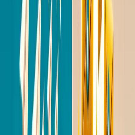
je daadwerkelijk hun profiel hebt bekeken en niet
blind berichten verstuurt.
Houd het kort
De ideale lengte voor een eerste InMail is 50 tot 125
woorden. Voor een connectieverzoek heb je maar
300 tekens, dus elke letter telt. Schrap alles wat
niet bijdraagt aan je kernboodschap.
Stel een vraag
Eindig met een open vraag die makkelijk te
beantwoorden is. Niet "Heb je interesse in deze