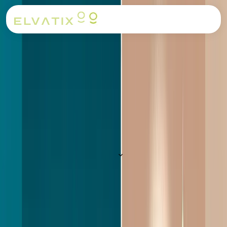
Home
/
Blog
/
LinkedIn outreach voor recruiters: de complete gids
Terug naar overzicht
17 oktober 2023
9
min leestijd
|
Gianni Linssen
LinkedIn outreach voor recruiters: de
complete gids
Leer hoe je LinkedIn outreach effectief inzet als recruiter.
Van persoonlijke InMails en connectieverzoeken tot
follow-up strategie en veelgemaakte fouten.
Inhoudsopgave (
12
secties)
KERNPUNTEN
Hook > Value > Low-Friction Close. The best strategy
minimizes what you ask from the prospect in message
#1. Aim for a "yes" to chat, not a "yes" to buy/hire.