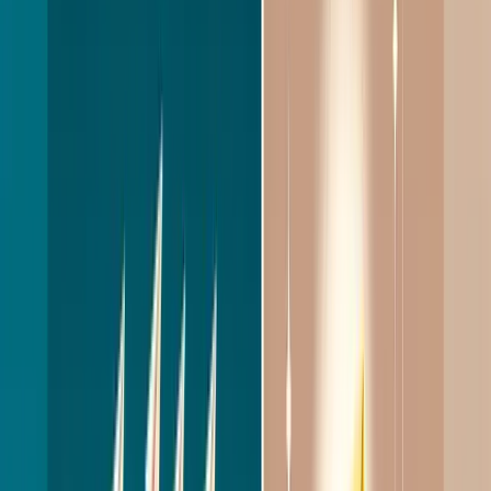
3 Part
45%+
Message anatomy framework
More replies on soft-closes
0
1
Calendar link drops in msg 1
Conversational goal to hit
L
inkedIn outreach is de belangrijkste manier
waarop recruiters in Nederland kandidaten
benaderen. Maar de realiteit is dat de meeste
berichten worden genegeerd. Volgens LinkedIn zelf
ligt de gemiddelde InMail-respons rond de 10 tot
25 procent, afhankelijk van de branche. Dat