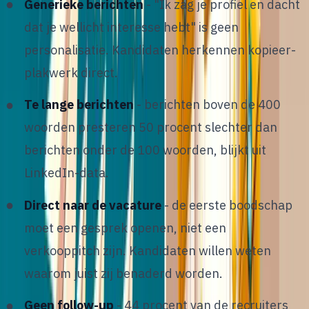
Generieke berichten
- "Ik zag je profiel en dacht
dat je wellicht interesse hebt" is geen
personalisatie. Kandidaten herkennen kopieer-
plakwerk direct.
Te lange berichten
- berichten boven de 400
woorden presteren 50 procent slechter dan
berichten onder de 100 woorden, blijkt uit
LinkedIn-data.
Direct naar de vacature
- de eerste boodschap
moet een gesprek openen, niet een
verkooppitch zijn. Kandidaten willen weten
waarom juist zij benaderd worden.
Geen follow-up
- 44 procent van de recruiters