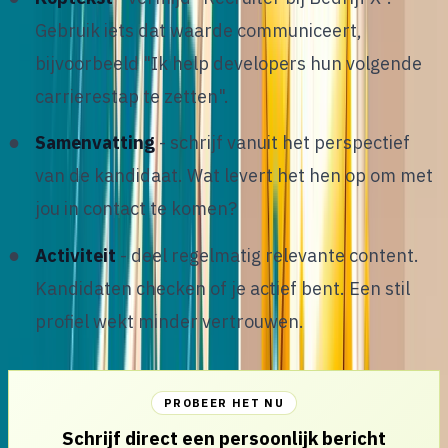
Gebruik iets dat waarde communiceert,
bijvoorbeeld "Ik help developers hun volgende
carrierestap te zetten".
Samenvatting
- schrijf vanuit het perspectief
van de kandidaat. Wat levert het hen op om met
jou in contact te komen?
Activiteit
- deel regelmatig relevante content.
Kandidaten checken of je actief bent. Een stil
profiel wekt minder vertrouwen.
PROBEER HET NU
Schrijf direct een persoonlijk bericht