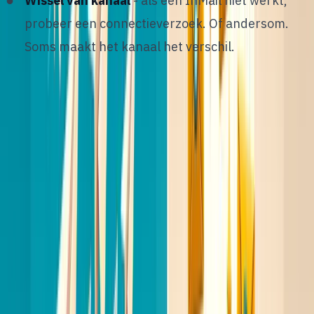
Wissel van kanaal
- als een InMail niet werkt,
probeer een connectieverzoek. Of andersom.
Soms maakt het kanaal het verschil.
Met
geautomatiseerde reminders
kun je follow-ups
inplannen zodat je geen enkele kandidaat vergeet.
Zo blijf je consistent zonder dat het handmatig
bijhouden moet.
7
/
12
Stap 5: personalisatie op schaal
et grote dilemma van elke recruiter: je weet