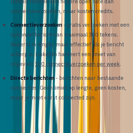
InMails hebben een hogere open rate dan
connectieverzoeken, maar kosten credits.
Connectieverzoeken
- gratis verzoeken met een
optioneel bericht van maximaal 300 tekens.
Beperkt in lengte, maar effectief als je bericht
scherp is. LinkedIn hanteert een limiet van
ongeveer
100 connectieverzoeken per week
.
Directe berichten
- berichten naar bestaande
connecties. Geen limiet op lengte, geen kosten,
maar je moet eerst connected zijn.
De keuze tussen deze kanalen hangt af van je
relatie met de kandidaat, de urgentie van de