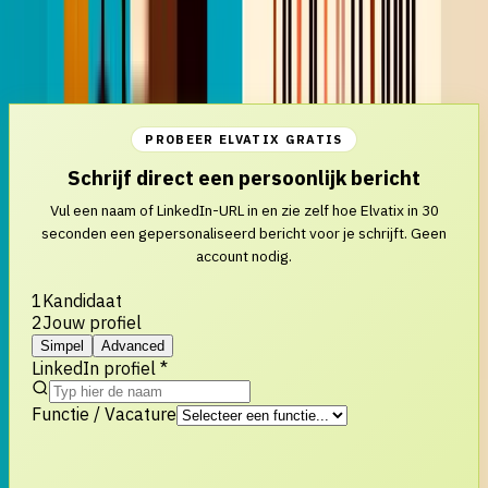
InMail
Outreach
Personalisatie
LinkedIn Recruiter
Recruitment Automation
AI Copilot
PROBEER ELVATIX GRATIS
Schrijf direct een persoonlijk bericht
Vul een naam of LinkedIn-URL in en zie zelf hoe Elvatix in 30
seconden een gepersonaliseerd bericht voor je schrijft. Geen
account nodig.
1
Kandidaat
2
Jouw profiel
Simpel
Advanced
LinkedIn profiel *
Functie / Vacature