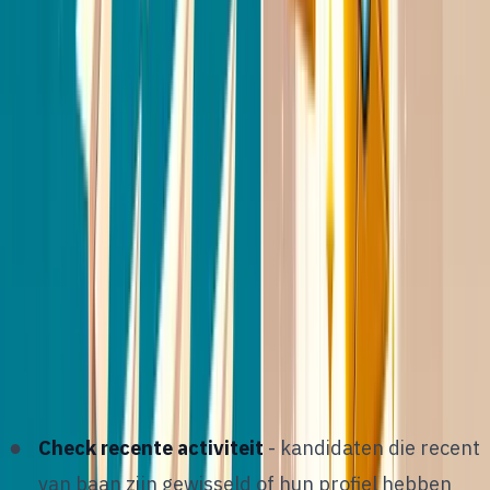
Stap 2: de juiste kandidaten
targeten
O
utreach werkt alleen als je de juiste mensen
benadert. Dat klinkt vanzelfsprekend, maar
in de praktijk schieten veel recruiters te breed.
Gebruik LinkedIn Recruiter-filters om te zoeken op
functietitel, locatie, ervaring, vaardigheden en
bedrijfsgrootte. Maar ga verder dan de standaard
boolean search:
Check recente activiteit
- kandidaten die recent
van baan zijn gewisseld of hun profiel hebben