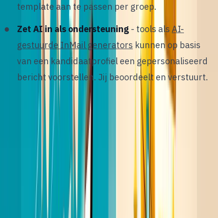
template aan te passen per groep.
Zet AI in als ondersteuning
- tools als
AI-
gestuurde InMail generators
kunnen op basis
van een kandidaatprofiel een gepersonaliseerd
bericht voorstellen. Jij beoordeelt en verstuurt.
Het doel is niet om elk bericht helemaal zelf te
schrijven, maar om elk bericht te laten voelen alsof
het persoonlijk is. AI helpt je daarbij door de
analyse te doen; jij houdt de menselijke toets.
8
/
12