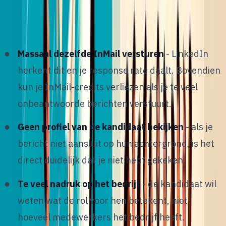
berichten zijn dit de fouten die het vaakst
voorkomen:
Massaal dezelfde InMail versturen
- LinkedIn
herkent dit en je response rate daalt. Bovendien
kun je InMail-credits verliezen als je te veel
onbeantwoorde berichten verstuurt.
Geen profiel van de kandidaat bekijken
- als je
bericht niet aansluit op hun achtergrond, is het
direct duidelijk dat je niet hebt gekeken.
Te veel nadruk op het bedrijf
- de kandidaat wil
weten wat de rol voor hen betekent, niet
hoeveel medewerkers het bedrijf heeft.