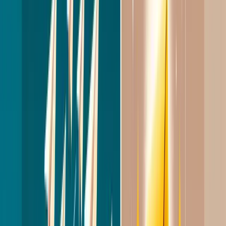
betekent dat driekwart van je berichten
onbeantwoord blijft.
Het verschil tussen recruiters die consistent goede
resultaten halen en recruiters die vastlopen in
stilte? Niet het aantal berichten, maar de kwaliteit
van elk bericht. In deze gids behandelen we alles
wat je moet weten over effectieve LinkedIn
outreach: van het kiezen van het juiste kanaal tot
personalisatie, timing,
follow-ups
en de fouten die
je absoluut moet vermijden.
Wat is LinkedIn outreach