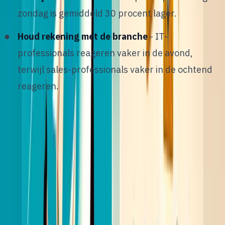
zondag is gemiddeld 30 procent lager.
Houd rekening met de branche
- IT-
professionals reageren vaker in de avond,
terwijl sales-professionals vaker in de ochtend
reageren.
9
/
12
Veelgemaakte fouten bij
LinkedIn outreach
N
a het analyseren van duizenden recruiter-