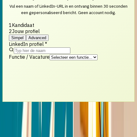
Vul een naam of LinkedIn-URL in en ontvang binnen 30 seconden
een gepersonaliseerd bericht. Geen account nodig.
1
Kandidaat
2
Jouw profiel
Simpel
Advanced
LinkedIn profiel *
Functie / Vacature
4
/
12