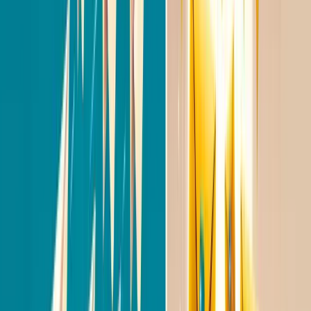
Stap 3: het eerste bericht
schrijven
H
et eerste bericht is alles. Je hebt ongeveer
drie seconden om de aandacht te vangen. Dit
zijn de principes die bewezen werken:
Personaliseer op basis van het profiel
Noem iets specifieks uit het profiel van de
kandidaat. Een recent project, een certificering, een
publicatie, een gedeelde connectie. Dit laat zien dat