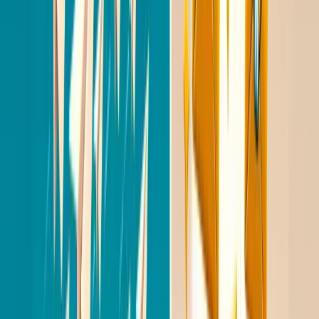
vacature?" maar "Zou je open staan voor een kort
gesprek over hoe je carriere er de komende jaren
uitziet?"
Vermijd corporate jargon
Woorden als "synergie", "unieke kans" en
"marktleider" wekken wantrouwen. Schrijf zoals je
praat. Eerlijk, direct en menselijk.
Voorbeeld van een effectief eerste bericht:
"Hi [naam], ik zag je presentatie over [onderwerp]
op [evenement]. Knap hoe je [specifiek punt] hebt