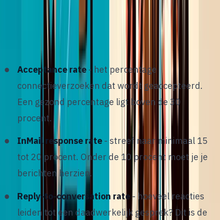
W
at je niet meet, kun je niet verbeteren. Houd
deze metrics bij:
Acceptance rate
- het percentage
connectieverzoeken dat wordt geaccepteerd.
Een gezond percentage ligt boven de 30
procent.
InMail response rate
- streef naar minimaal 15
tot 20 procent. Onder de 10 procent moet je je
berichten herzien.
Reply-to-conversation rate
- hoeveel reacties
leiden tot een daadwerkelijk gesprek? Dit is de