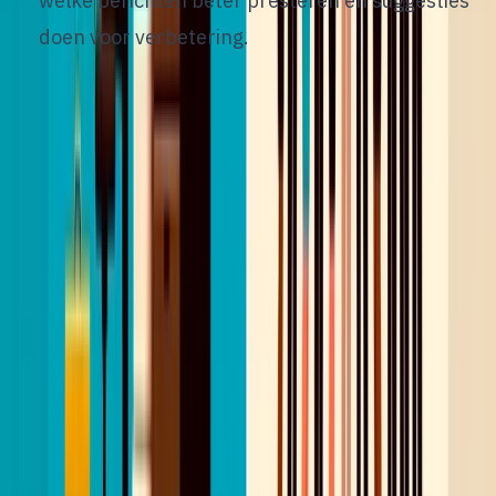
welke berichten beter presteren en suggesties
doen voor verbetering.
Tools als
Elvatix
werken direct in LinkedIn Recruiter
en genereren
persoonlijke InMails
en
connectieverzoeken
op basis van het
kandidaatprofiel. Je behoudt volledige controle
over wat je verstuurt, maar bespaart gemiddeld 6
uur per week aan schrijfwerk.
12
/
12
Samenvatting