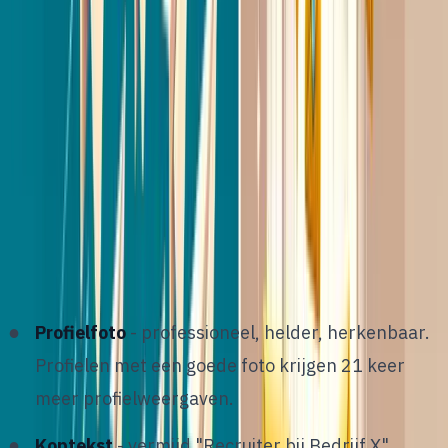
Stap 1: je profiel optimaliseren
voor outreach
V
oordat je een enkel bericht stuurt, bekijkt elke
kandidaat eerst je profiel. Dit is je eerste
indruk, en die bepaalt of je bericht wordt gelezen of
genegeerd.
Profielfoto
- professioneel, helder, herkenbaar.
Profielen met een goede foto krijgen 21 keer
meer profielweergaven.
Koptekst
- vermijd "Recruiter bij Bedrijf X".