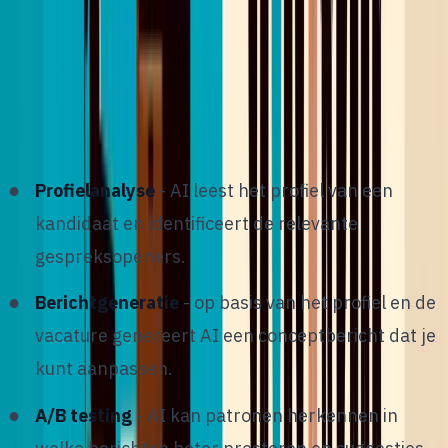
A
I verandert hoe recruiters outreach doen. Niet
door het over te nemen, maar door de
tijdrovende stappen te versnellen:
Profielanalyse
- AI leest het profiel van een
kandidaat en identificeert de relevante
gespreksopeners.
Berichtgeneratie
- op basis van het profiel en de
vacature genereert AI een conceptbericht dat je
kunt aanpassen.
A/B testing
- AI kan patronen herkennen in