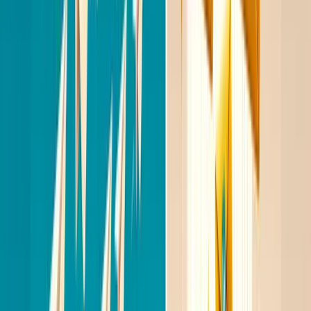
aangepakt. Ik werk met een team dat vergelijkbare
uitdagingen heeft. Zou je een keer willen sparren
over wat jullie doen?"
6
/
12
Stap 4: follow-ups die werken
D
e meeste positieve reacties komen niet op het
eerste bericht, maar op de follow-up. Toch
stoppen de meeste recruiters na een enkel bericht.
Een effectieve follow-up strategie is het verschil
tussen een volle en een lege pipeline.