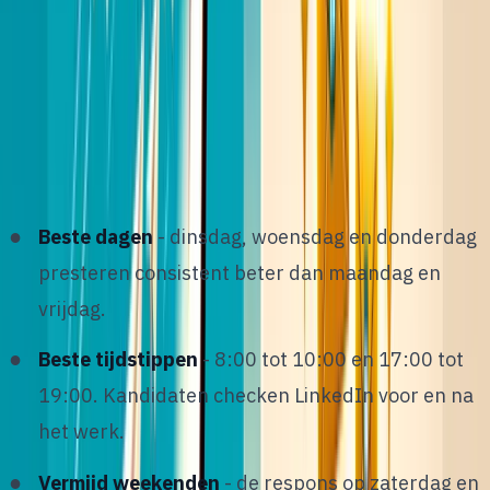
Timing en frequentie
W
anneer je een bericht stuurt is bijna net zo
belangrijk als wat je schrijft. De data is hier
duidelijk:
Beste dagen
- dinsdag, woensdag en donderdag
presteren consistent beter dan maandag en
vrijdag.
Beste tijdstippen
- 8:00 tot 10:00 en 17:00 tot
19:00. Kandidaten checken LinkedIn voor en na
het werk.
Vermijd weekenden
- de respons op zaterdag en