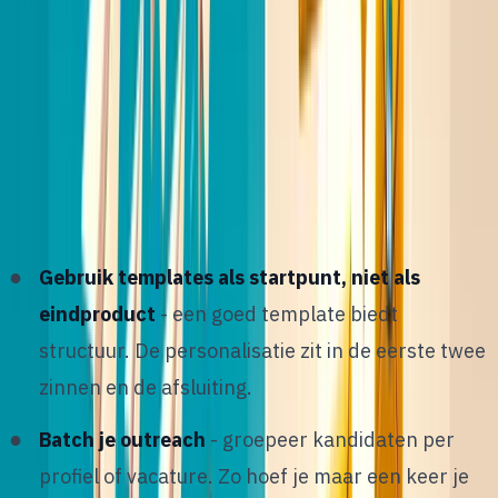
H
dat personalisatie werkt, maar je hebt 30
kandidaten per dag te benaderen. Hoe combineer
je kwaliteit met volume?
De oplossing is niet kiezen tussen de twee, maar
een systeem bouwen dat beide ondersteunt:
Gebruik templates als startpunt, niet als
eindproduct
- een goed template biedt
structuur. De personalisatie zit in de eerste twee
zinnen en de afsluiting.
Batch je outreach
- groepeer kandidaten per
profiel of vacature. Zo hoef je maar een keer je