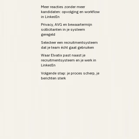
E
e
Meer reacties zonder meer
kandidaten: opvolging en workflow
m
in LinkedIn
Privacy, AVG en bewaartermijn
versch
sollicitanten in je systeem
geregeld
precie
Selecteer een recruitmentsysteem
dat je team écht gaat gebruiken
Recrui
Waar Elvatix past naast je
recruitmentsysteem en je werk in
overzic
LinkedIn
Volgende stap: je proces scherp, je
recrui
berichten sterk
inricht
Een
beh
Goe
aan