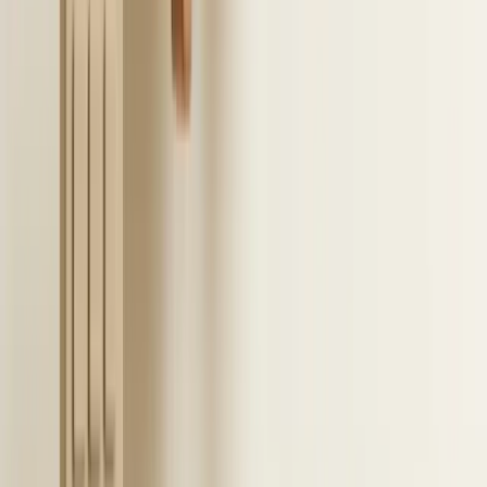
LinkedIn-workflow zonder je
stack te vervangen
W
e sluiten perfect aan op de manier waarop
recruiters al werken in LinkedIn. Onze
software ondersteunt het schrijven en versturen
van berichten, terwijl je bestaande koppeling
tussen het ATS en LinkedIn gewoon actief blijft.
Hierdoor hoef je de huidige systemen niet te
vervangen en blijft al je data veilig op de juiste plek
staan.
We zorgen ervoor dat alle communicatie duidelijk en
consistent blijft. Recruiters werken op deze manier