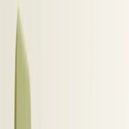
gevonden in LinkedIn Recruiter, gesprekken
verlopen via e-mail en interviews plan je in je
agenda. Zonder een goede koppeling met je ATS
ontstaat er versnippering. Gegevens worden
gekopieerd en geplakt, wat onnodig veel tijd kost.
Daarom is een ATS-integratie met LinkedIn nodig
om deze stappen logisch met elkaar te verbinden.
Een koppeling tussen je ATS en LinkedIn zorgt
ervoor dat je ATS de centrale plek blijft.
Tegelijkertijd blijven recruiters werken in hun eigen,
vertrouwde omgeving. Daardoor sluit de
technologie beter aan op hoe mensen in de praktijk
echt werken. In
LinkedIn-werkwijze en integraties