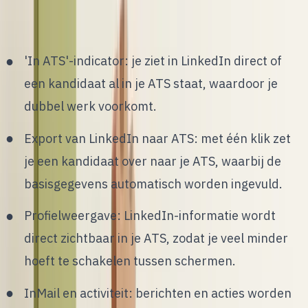
System Connect
'In ATS'-indicator: je ziet in LinkedIn direct of
een kandidaat al in je ATS staat, waardoor je
dubbel werk voorkomt.
Export van LinkedIn naar ATS: met één klik zet
je een kandidaat over naar je ATS, waarbij de
basisgegevens automatisch worden ingevuld.
Profielweergave: LinkedIn-informatie wordt
direct zichtbaar in je ATS, zodat je veel minder
hoeft te schakelen tussen schermen.
InMail en activiteit: berichten en acties worden