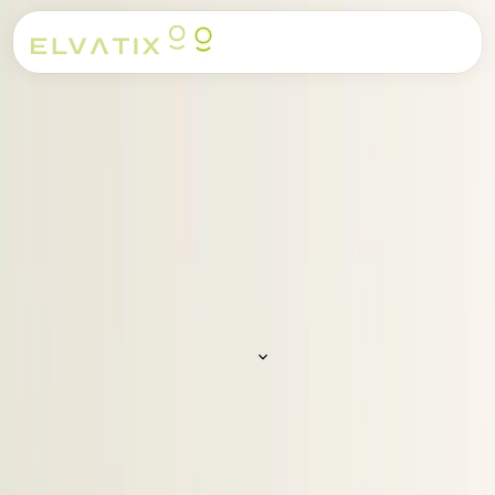
Home
/
Blog
Ats integratie LinkedIn met je ATS, Teams en Outlook
/
uitgelegd
Terug naar overzicht
29 mei 2026
8
min leestijd
|
Gianni Linssen
Ats integratie LinkedIn met je ATS,
Teams en Outlook uitgelegd
Ats integratie linkedin koppelt je ATS aan LinkedIn, Teams
en Outlook via RSC. Minder handmatig werk, betere data en
een praktische demo checklist.
Inhoudsopgave (
10
secties)
KERNPUNTEN
Een LinkedIn-ATS-integratie centraliseert
kandidaatdata en voorkomt handmatig kopieerwerk