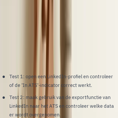
integratie met LinkedIn en de
M365-stack
G
ebruik de onderstaande stappen om een
integratie effectief te beoordelen tijdens een
demo of selectieproces. Zo zie je direct of het
systeem werkt zoals je verwacht.
Test 1: open een LinkedIn-profiel en controleer
of de 'In ATS'-indicator correct werkt.
Test 2: maak gebruik van de exportfunctie van
LinkedIn naar het ATS en controleer welke data
er wordt overgenomen.