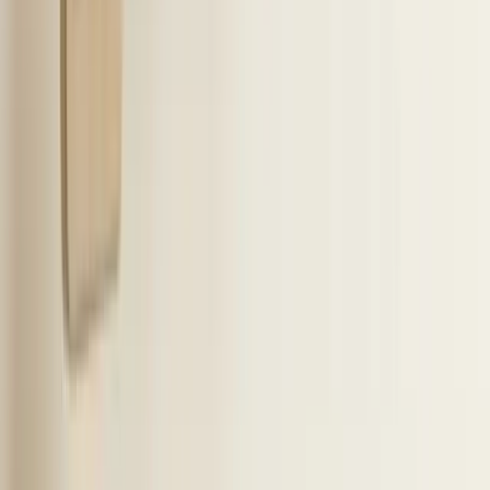
Plan een demo
Gratis proberen
Gerelateerde artikelen
Samenwerken met een LinkedIn inbox voor teams
zonder accounts te delen
Met een LinkedIn inbox voor teams houd je overzicht, voorkom je
dubbele benadering en werk je veilig
...
LinkedIn recruiter lite vs recruiter corporate: functies