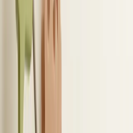
Tip:
Met Elvatix haal je meer uit elke InMail-credit. Hogere
response rate, lagere kosten per contact.
Ontdek hoe →
4
/
10
Outlook koppelen binnen je
ATS-integratie met LinkedIn en
mailsync
E
en ATS-Outlook-integratie werkt meestal via
een tweezijdige mailsynchronisatie. Dit
betekent dat e-mails vanuit Outlook automatisch