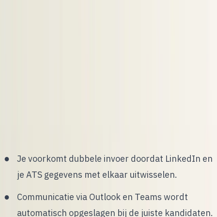
LinkedIn, je ATS en Microsoft 365, zodat
kandidaatdata automatisch wordt gedeeld en acties
direct worden vastgelegd. Recruiters werken
hierdoor in hun vertrouwde tools, terwijl het ATS
het centrale systeem blijft voor overzicht en
rapportage. Dit voorkomt handmatig werk en
maakt je proces betrouwbaarder. In dit artikel lees
je hoe dit werkt en waar je op moet letten bij de
implementatie.
Je voorkomt dubbele invoer doordat LinkedIn en
je ATS gegevens met elkaar uitwisselen.
Communicatie via Outlook en Teams wordt
automatisch opgeslagen bij de juiste kandidaten.