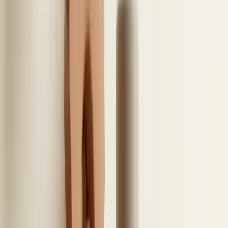
opgeslagen en hoe de privacy is ingericht.
5
/
10
Teams gebruiken als
verlengstuk van je LinkedIn-
ATS-integratie
E
en integratie tussen je ATS en Microsoft
Teams maakt het plannen van interviews
ontzettend eenvoudig. Je plant een gesprek in het
ATS en de afspraak verschijnt vervolgens direct in
Teams. De vergaderlink wordt automatisch