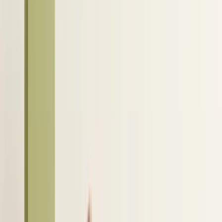
uit. Je synchroniseert dus geen volledige database,
maar specifieke acties, zoals exports, statussen en
communicatie.
Wanneer je de koppeling tussen LinkedIn Recruiter
en je ATS instelt, bepaalt je organisatie welke
gegevens er gedeeld worden. Dit gebeurt via
rechten en instellingen die vaak samen met IT
worden ingericht. Daarom is het belangrijk om
vooraf goed vast te leggen welke datastromen
nodig zijn en hoe je processen precies zijn
vormgegeven.
Belangrijke functies binnen Recruiter