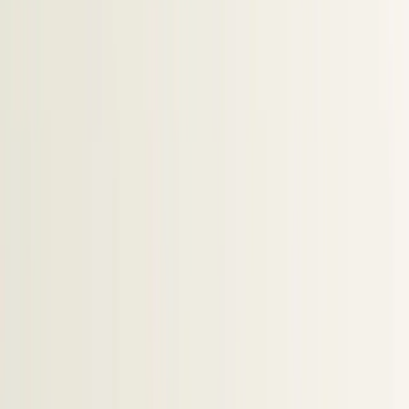
door LinkedIn, Outlook en Teams direct te koppelen.
Dit verhoogt de datakwaliteit en zorgt voor een
efficiënte workflow waarbij recruiters in hun
vertrouwde tools werken.
In ATS-indicator
LinkedIn RSC
Direct in LinkedIn zien of een
De officiële technische basis voor
kandidaat al bekend is
veilige gegevensuitwisseling via
API-koppelingen
Eén klik
Mailsync
Zet kandidaten direct over van
Automatische koppeling van
LinkedIn naar je eigen ATS-
Outlook e-mails aan de juiste
omgeving
kandidaten
E
en ATS-integratie met LinkedIn koppelt