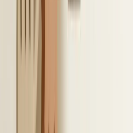
naar de optimale inrichting en compliance.
8
/
10
Nederlandse aandachtspunten
bij de implementatie van een
LinkedIn-ATS-integratie
I
n Nederland speelt IT-goedkeuring vaak een
grote rol. Toegang tot agenda’s, e-mail en
gebruikersdata moet expliciet intern worden
goedgekeurd. Daarom is het verstandig om de IT-
afdeling in een vroeg stadium te betrekken bij je