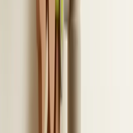
Daarnaast is het cruciaal om goed na te denken
over de bewaartermijnen. Als je een kandidaat
verwijdert, moet het duidelijk zijn wat er vervolgens
gebeurt met de data in gekoppelde systemen.
Kandidaten hebben recht op inzage en
verwijdering. Je proces moet dit daarom feilloos
ondersteunen over alle systemen heen. Dit vormt
altijd een vast onderdeel van een goede ATS-
integratiegids.
7
/
10
Demochecklist voor een ATS-