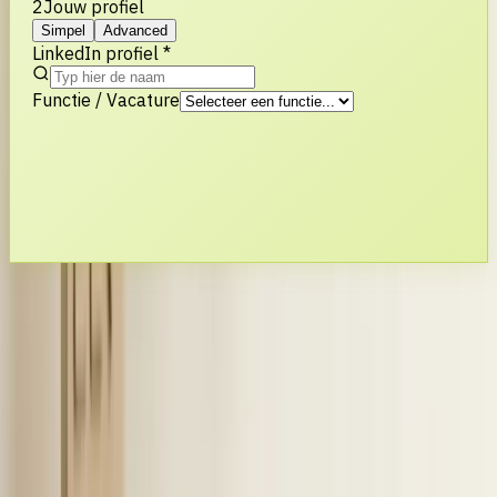
2
Jouw profiel
Simpel
Advanced
LinkedIn profiel *
Functie / Vacature
Wil je jouw LinkedIn en ATS naadloos
koppelen?
Elvatix implementeert LinkedIn RSC en Outlook mailsync
voor een optimale workflow. Wij zorgen dat jouw data
veilig en automatisch tussen alle systemen stroomt.