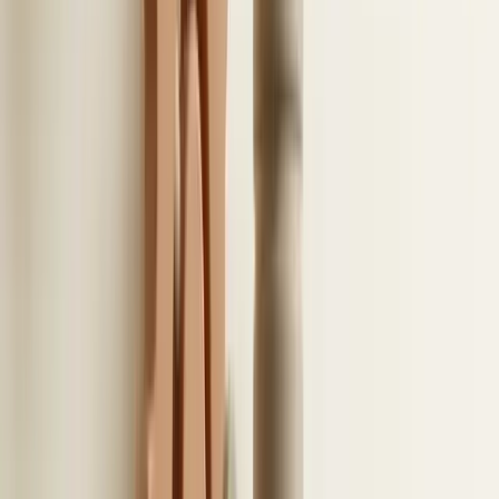
opgeslagen in het dossier van de kandidaat.
Daardoor blijft alle relevante informatie
overzichtelijk op één plek beschikbaar.
Voor afdelingen die werken met Teams-
recruitmentsoftware is dit een zeer logische stap.
Interne communicatie kan naadloos worden
gekoppeld aan kandidaten en gesprekken worden
beter voorbereid. Vooral
voor corporate
recruitmentteams
is dit een onmisbaar onderdeel
van een standaard Microsoft 365-
recruitmentsetup.
6
/
10