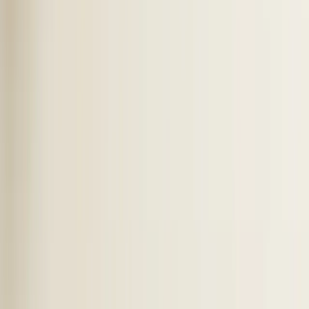
Manpower
Vibe Group
Informatie
Hoe het werkt
Integraties
Vergelijk
Statistieken
Blog
FAQ
Glossary
Aan de slag
Plan een demo
Probeer gratis
Over ons