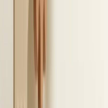
plannen. Dit voorkomt onnodige vertraging tijdens
de daadwerkelijke implementatie.
Controleer daarnaast goed hoe de rollen zijn
ingericht in LinkedIn Recruiter, je ATS en Microsoft.
Kleine afwijkingen kunnen al snel leiden tot fouten
in de toegangsrechten of datastromen. Door dit
vooraf uitgebreid te testen, houd je de volledige
controle over het proces.
9
/
10
Hoe wij aansluiten op je