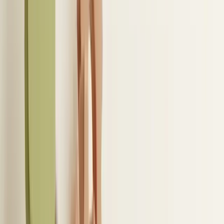
de kandidaat eenvoudig toegevoegd aan een
vacature en de communicatie wordt automatisch
opgeslagen. Dit proces kost minder tijd en verkleint
de kans op fouten aanzienlijk.
Bovendien stijgt de datakwaliteit omdat informatie
direct wordt vastgelegd. Rapportages worden
daardoor een stuk betrouwbaarder. In
hoe onze
workflow in LinkedIn werkt
zie je hoe dit stap voor
stap wordt toegepast. Daarnaast lees je in
praktijkvoorbeelden uit recruitmentteams
hoe
teams hierdoor sneller schakelen en kandidaten
beter opvolgen.