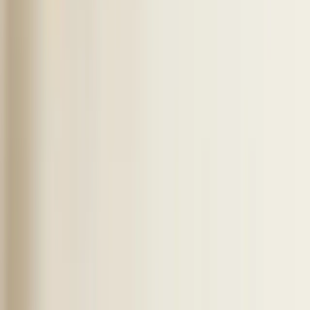
en prijzen uitgelegd
Vergelijk LinkedIn Recruiter Lite vs Recruiter op prijs, InMails,
filters en teamfuncties, met helde
...
Boolean search LinkedIn recruiter uitgelegd met
operatoren en voorbeelden
Leer hoe boolean search linkedin recruiter werkt met AND, OR,
NOT en haakjes, inclusief voorbeelden
...
Elvatix B.V.
KVK 91816637
Fahrenheitweg 24
6101 WR Echt, Nederland
Contact