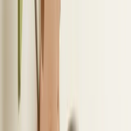
worden gekoppeld aan de juiste kandidaten in je
ATS. Andersom blijven berichten die vanuit het ATS
zijn verstuurd ook gewoon zichtbaar in je mailbox.
Hierdoor ontstaat er één compleet en centraal
communicatieoverzicht.
Veel systemen ondersteunen bovendien templates
en handtekeningen, waardoor je sneller en
consistenter werkt. Binnen een Microsoft 365-
recruitmentomgeving verloopt dit vaak via
Microsoft Graph. IT bepaalt hierbij welke toegang
precies wordt toegestaan. Daarom is het belangrijk
om vooraf goed te testen hoe e-mails worden