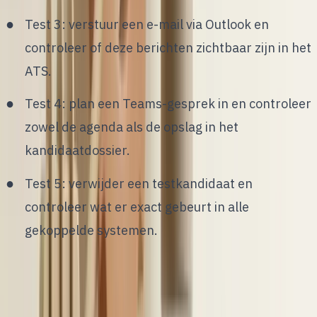
Test 3: verstuur een e-mail via Outlook en
controleer of deze berichten zichtbaar zijn in het
ATS.
Test 4: plan een Teams-gesprek in en controleer
zowel de agenda als de opslag in het
kandidaatdossier.
Test 5: verwijder een testkandidaat en
controleer wat er exact gebeurt in alle
gekoppelde systemen.
Wil je dit graag toetsen op jouw eigen situatie? Via
de link
bespreek je huidige setup
kijken we samen