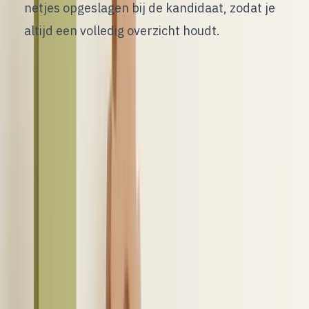
netjes opgeslagen bij de kandidaat, zodat je
altijd een volledig overzicht houdt.
3
/
10
Wat je concreet wint met een
integratie tussen je ATS en
LinkedIn in je workflow
D
e waarde van een LinkedIn-ATS-integratie zie
je vooral terug in het dagelijkse werk. Een
recruiter opent LinkedIn, bekijkt een profiel en ziet
direct of iemand intern al bekend is. Daarna wordt