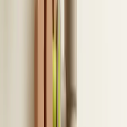
AVG en governance bij een
integratie van je ATS met
LinkedIn
W
anneer systemen gekoppeld zijn, moet je
kritisch kijken naar rechten en privacy.
Recruiters, hiring managers en HR hebben immers
verschillende rollen. Deze rollen moeten consistent
worden doorgevoerd in LinkedIn, je ATS en
Microsoft 365. Zo voorkom je dat iemand
onbedoeld te veel of juist te weinig informatie ziet.