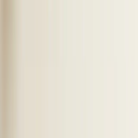
Vinden & benaderen
AI sourcing
Connectieverzoeken
InMails
Reminders
Opvolgen & op maat
Opvolgen na acceptatie
AI LinkedIn ATS
Data dashboard
Templates & instructies
Custom GPT
Recruitment-Sales switch
Voor Wie
Recruitmentbureaus
Corporate Recruiters
Detacheringsbureaus
Case Studies