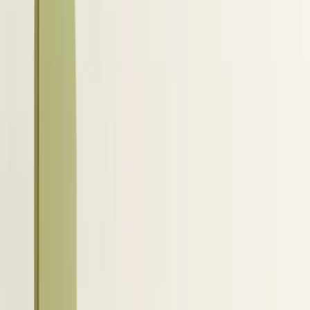
zie je hoe dit naadloos aansluit op dagelijkse
sourcing en opvolging.
2
/
10
Hoe een ATS-integratie met
LinkedIn werkt via LinkedIn RSC
D
e technische basis van deze koppeling is
LinkedIn RSC, ook wel Recruiter System
Connect genoemd. Dit is een officiële integratie
tussen LinkedIn Recruiter en je ATS. De koppeling
werkt via API’s en wisselt alleen gerichte informatie