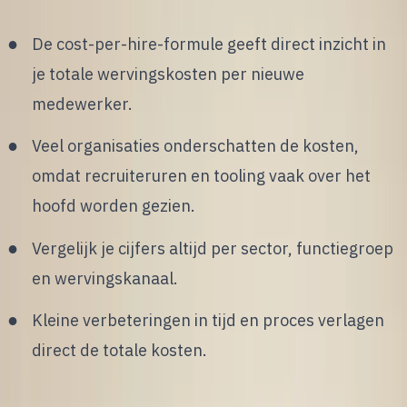
De cost-per-hire-formule geeft direct inzicht in
je totale wervingskosten per nieuwe
medewerker.
Veel organisaties onderschatten de kosten,
omdat recruiteruren en tooling vaak over het
hoofd worden gezien.
Vergelijk je cijfers altijd per sector, functiegroep
en wervingskanaal.
Kleine verbeteringen in tijd en proces verlagen
direct de totale kosten.