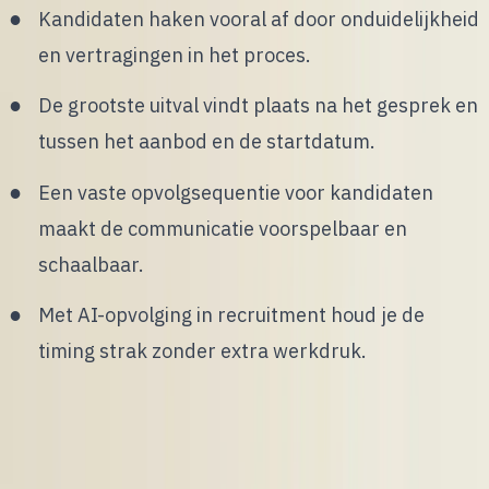
Kandidaten haken vooral af door onduidelijkheid
en vertragingen in het proces.
De grootste uitval vindt plaats na het gesprek en
tussen het aanbod en de startdatum.
Een vaste opvolgsequentie voor kandidaten
maakt de communicatie voorspelbaar en
schaalbaar.
Met AI-opvolging in recruitment houd je de
timing strak zonder extra werkdruk.
Waarom het voorkomen van
ghosting door kandidaten