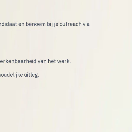
its
didaat en benoem bij je outreach via
 herkenbaarheid van het werk.
oudelijke uitleg.
-project waar je de deployment hebt
at kort met je delen?”