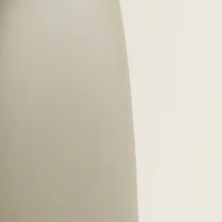
ekent dat je je verdiept in de code, tools en projecte
enadert.
2
/
8
ontext bij het werven van softwar
k en voorkeuren
j het werven van software developers speelt het salaris 
e doorslaggevende factor. Het salaris van een softwar
eld rond de 49.936 euro per jaar. In de Brainport-re
e de enorme vraag naar hightechkennis.