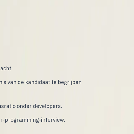
gericht zoekt, technisch communiceert
en sneller wanneer je hun werk
ikel je met directe tactieken die je
.
dacht.
is van de kandidaat te begrijpen
nsratio onder developers.
air-programming-interview.