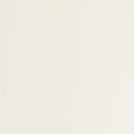
n van een kandidaat voordat je hem of
e developers: salaris,
natuurlijk een rol, maar dit is zelden
e engineer in Nederland ligt
gio verdienen developers vaak meer