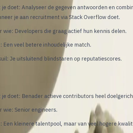
 je doet: Analyseer de gegeven antwoorden en combine
neer je aan recruitment via Stack Overflow doet.
r wie: Developers die graag actief hun kennis delen.
: Een veel betere inhoudelijke match.
kuil: Je uitsluitend blindstaren op reputatiescores.
ensource-recruitment gericht inzetten
 je doet: Benader actieve contributors heel doelgeric
r wie: Senior engineers.
: Een kleinere talentpool, maar van veel hogere kwalite