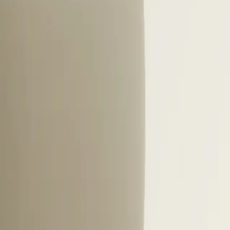
pers kiezen veel vaker op basis van inhoud. Denk hierb
mie en de manier waarop teams samenwerken. Remote-
p flexibiliteit in werktijden en locatie. Daarom helpt 
r de juiste kandidaten aan te trekken en misverstand
deze factoren direct helder maakt in je communicatie, 
 en een succesvolle match aanzienlijk.
3
/
8
actieken voor het werven van sof
daag de dag werken