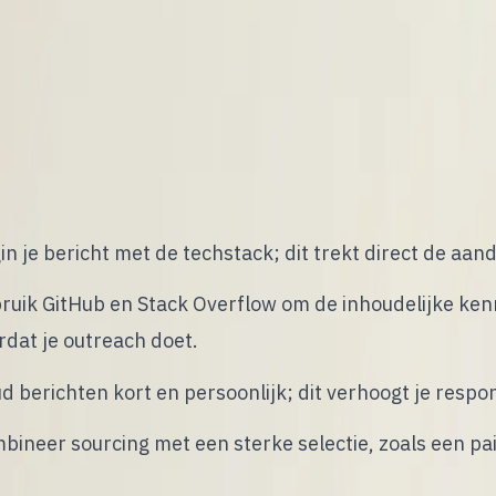
ftware developers werven in 2026 werkt alleen als je 
n kandidaten persoonlijk benadert. Developers reager
t en een concreet probleem deelt. Daarom helpt dit art
g nog kunt toepassen om je responsratio te verhogen
in je bericht met de techstack; dit trekt direct de aan
ruik GitHub en Stack Overflow om de inhoudelijke kenn
rdat je outreach doet.
d berichten kort en persoonlijk; dit verhoogt je respo
bineer sourcing met een sterke selectie, zoals een p