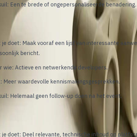
kuil: Een te brede of ongepersonaliseerde benadering.
ch-events slim opvolgen
 je doet: Maak vooraf een lijst van interessante aanw
soonlijk bericht.
r wie: Actieve en netwerkende developers.
: Meer waardevolle kennismakingsgesprekken.
kuil: Helemaal geen follow-up doen na het event.
chekanalen gebruiken
 je doet: Deel relevante, technische inhoud op platfo