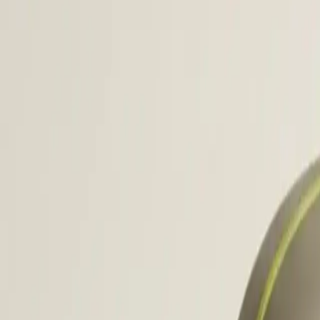
Waar
S
o
c
develop
prikke
Volge
in ande
is de 
zijn e
Wie sof