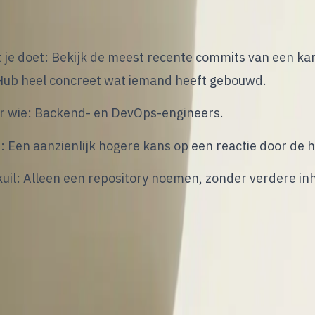
treach via GitHub op basis van recente comm
 je doet: Bekijk de meest recente commits van een kan
Hub heel concreet wat iemand heeft gebouwd.
r wie: Backend- en DevOps-engineers.
: Een aanzienlijk hogere kans op een reactie door de
kuil: Alleen een repository noemen, zonder verdere inh
orbeeld: “Ik zag je recente commit in een Kubernetes
angepast. Wij werken aan iets vergelijkbaars. Mag ik d
cruitment via Stack Overflow mét context