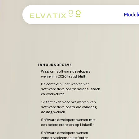
Home
/
Blog
/
Software developers werven in 2026
Modul
Terug naar overzicht
30 juni 2026
8
min leestijd
|
Gianni Linssen
Software developers werven in 2026 
Software developers werven in 2026 vraagt om gerichte sour
INHOUDSOPGAVE
Waarom software developers
werven in 2026 lastig blijft
De context bij het werven van
software developers: salaris, stack
en voorkeuren
14 tactieken voor het werven van
software developers die vandaag
de dag werken
T
Software developers werven met
een betere outreach op LinkedIn
Begin je 
voor
Software developers werven
zonder veelgemaakte fouten