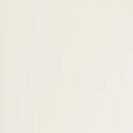
 2026 lastig blijft
udende schaarste en hevige
snelheid en relevantie. Veel
n dagelijks talloze berichten. Hierdoor
eren ze een stuk minder vaak.
 in de techsector aanzienlijk lager dan
 aan, en in regio’s zoals de Brainport
 als recruiter uitstekend voorbereid
de onderliggende technologie begrijpt.