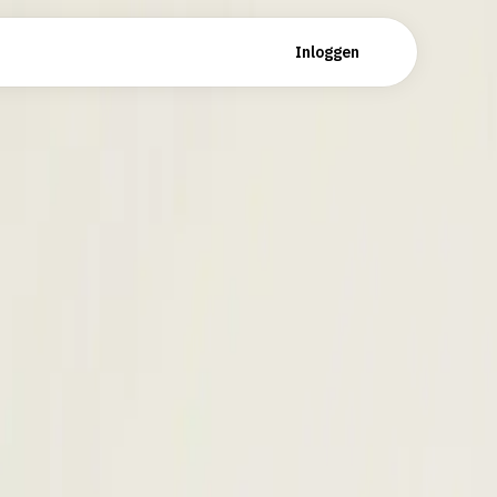
Plan demo
Inloggen
 sourcing verhogen je response rate.
lijke kennis van hun techstack en
rflow. Focus de communicatie op technische
sponsratio te verhogen.
 commits
Inhoud
iek technisch werk
Developers kiezen vaker op basis
re kans op reactie.
van stack en autonomie dan
salaris.