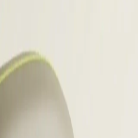
om software developers werven in
ftware developers werven blijft lastig door de aanho
oncurrentie. IT-recruitment in 2026 draait volledig om 
ers zoeken niet actief naar een nieuwe baan en krijge
n ze direct door een standaard outreach heen en reag
ns
actuele recruitmentbenchmarks
ligt de responsratio
re branches. Grote bedrijven trekken veel seniortalent
druk op de arbeidsmarkt nog veel hoger. Daarom moet je
n sterk inhoudelijk kunnen communiceren.
tware developers wil werven, moet laten zien dat hij 