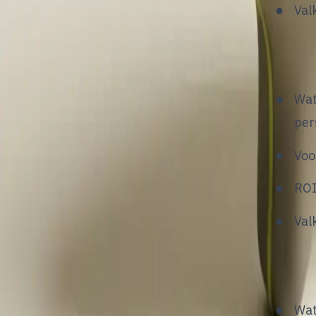
Val
4. Te
Wat
per
Voo
ROI
Val
5. Ni
Wat