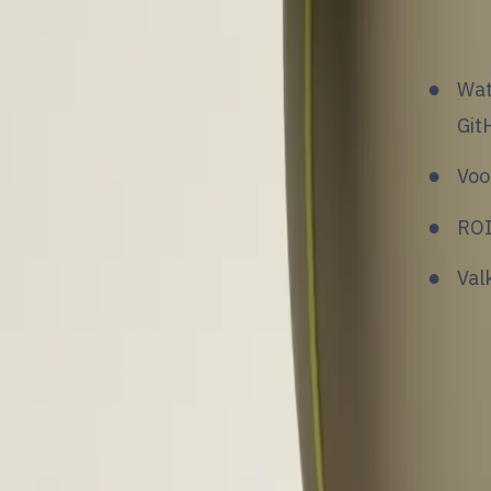
1. Ou
Wat
Git
Voo
ROI
Val
V
o
a
2. Re