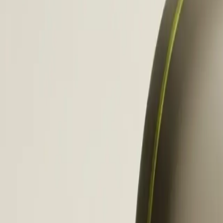
Dit bet
haar b
De c
stac
B
i
d
gemidd
vanweg