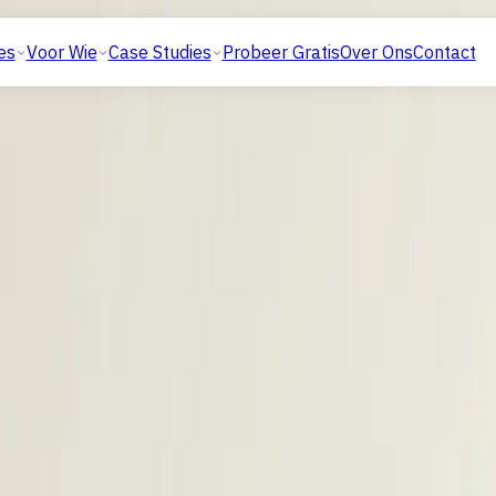
 met 14 bewezen tactieken
es
Voor Wie
Case Studies
Probeer Gratis
Over Ons
Contact
met 14 bewezen tactieken
cing en persoonlijke outreach. 14 tactieken met GitHub en AI
KERNPUNTEN
Succesvol software developers werven in 2026 draait om diepe inhoude
gepersonaliseerde outreach via platformen zoals GitHub en Stack Ove
uitdagingen en autonomie in plaats van uitsluitend op salaris om de re
echstack
49.936 euro
GitHub
outreach-bericht hiermee
Het gemiddelde jaarsalaris van
Benoem specif
 een direct hogere
een software engineer in
voor een grote
responsratio.
Nederland.