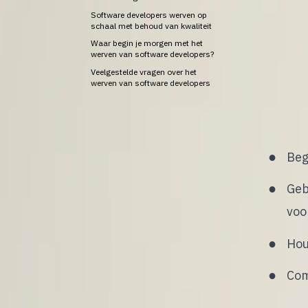
Software developers werven op
schaal met behoud van kwaliteit
S
Waar begin je morgen met het
o
werven van software developers?
e
Veelgestelde vragen over het
werven van software developers
begrijp
vandaa
Beg
Geb
voo
Hou
Com