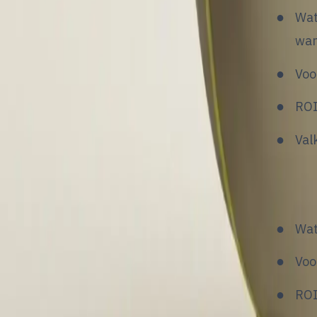
Wat
wan
Voo
ROI
Val
3. Op
Wat
Voo
ROI