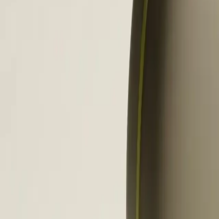
Develo
autono
sterk o
snelle
Als je 
reactie
14 t
van