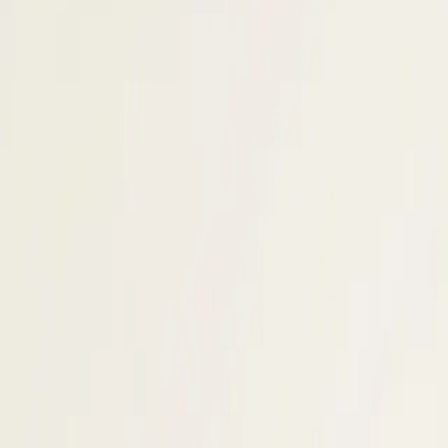
ij aan de gebruikte stack, de mate van
first developers letten bovendien
salaristransparantie in de vacature om
en aan de voorkant te voorkomen.
vergroot je de kans op een positieve
tware developers die