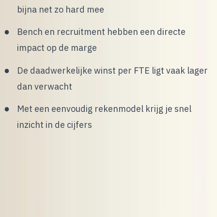
bijna net zo hard mee
Bench en recruitment hebben een directe
impact op de marge
De daadwerkelijke winst per FTE ligt vaak lager
dan verwacht
Met een eenvoudig rekenmodel krijg je snel
inzicht in de cijfers
Waarom de kosten van een IT-
detacheringsbureau vaak
worden onderschat