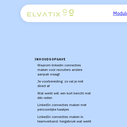
Home
/
Blog
/
LinkedIn connecties maken als recruit
Modul
Terug naar overzicht
1 november 2025
7
min leestijd
|
Gianni Linssen
LinkedIn connecties maken als recruit
LinkedIn connecties maken als recruiter vraagt om strategie 
INHOUDSOPGAVE
Waarom linkedin connecties
maken voor recruiters andere
aanpak vraagt
Je voorbereiding: zo val je niet
direct af
Wat werkt wél: een kort bericht met
één reden
LinkedIn connecties maken met
van de ka
persoonlijke haakjes
g
LinkedIn connecties maken in
c
teamverband: hergebruik wat werkt