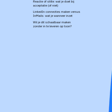
Reactie of stilte: wat je doet bij
acceptatie (of niet)
W
LinkedIn connecties maken versus
InMails: wat je wanneer inzet
Wil je dit schaalbaar maken
zonder in te leveren op toon?
doorda
In dit 
ontdekt
aanpak
Kan
Een
Haa
Doo