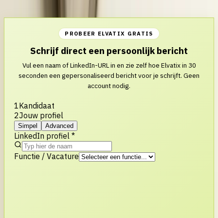
PROBEER ELVATIX GRATIS
Schrijf direct een persoonlijk bericht
Vul een naam of LinkedIn-URL in en zie zelf hoe Elvatix in 30
seconden een gepersonaliseerd bericht voor je schrijft. Geen
account nodig.
1
Kandidaat
2
Jouw profiel
Simpel
Advanced
LinkedIn profiel *
Functie / Vacature