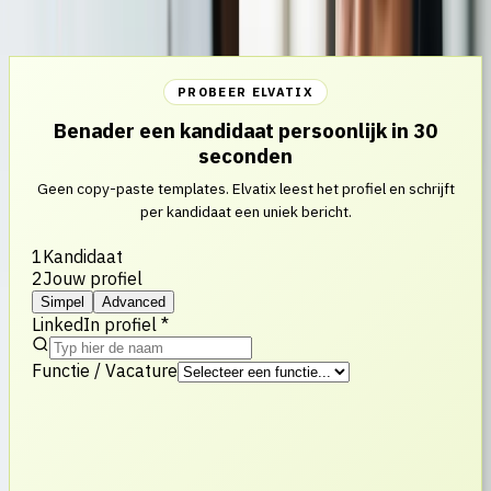
een eerder contactmoment hebt gehad.
PROBEER ELVATIX
Benader een kandidaat persoonlijk in 30
seconden
Geen copy-paste templates. Elvatix leest het profiel en schrijft
per kandidaat een uniek bericht.
1
Kandidaat
2
Jouw profiel
Simpel
Advanced
LinkedIn profiel *
Functie / Vacature